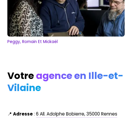
Peggy, Romain Et Mickaël
Votre
agence en Ille-et-
Vilaine
📍
Adresse
:
6 All. Adolphe
Bobierre
, 35000 Rennes