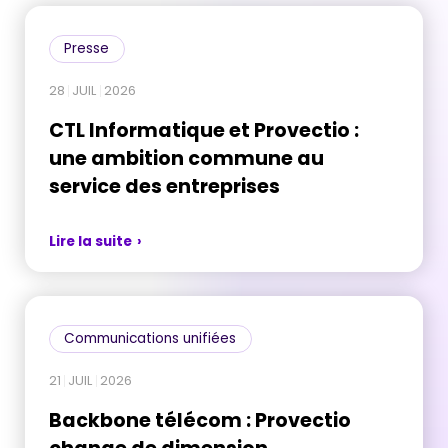
Presse
28
JUIL
2026
CTL Informatique et Provectio :
une ambition commune au
service des entreprises
Lire la suite
Communications unifiées
21
JUIL
2026
Backbone télécom : Provectio
change de dimension