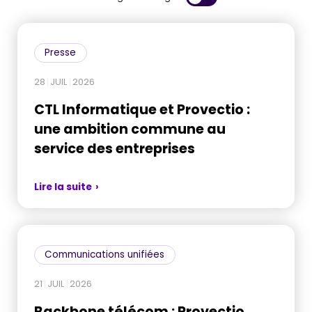
Presse
28
JUIL
2026
CTL Informatique et Provectio :
une ambition commune au
service des entreprises
Lire la suite
Communications unifiées
21
JUIL
2026
Backbone télécom : Provectio