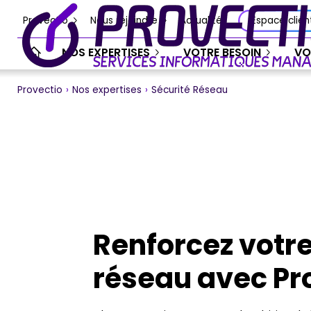
Provectio
Nous rejoindre
Actualités
Espace clien
NOS EXPERTISES
VOTRE BESOIN
VO
Provectio
›
Nos expertises
›
Sécurité Réseau
Renforcez votre
réseau avec Pr