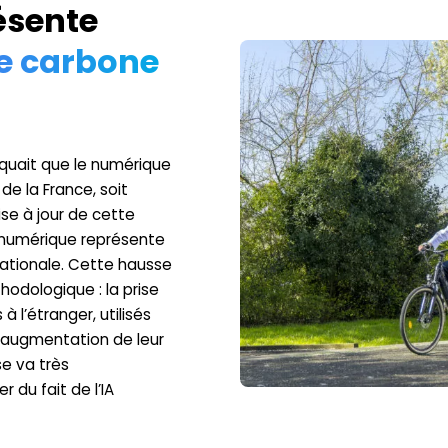
ésente
te carbone
quait que le numérique
de la France, soit
ise à jour de cette
 numérique représente
ationale. Cette hausse
hodologique : la prise
l’étranger, utilisés
l’augmentation de leur
e va très
 du fait de l’IA