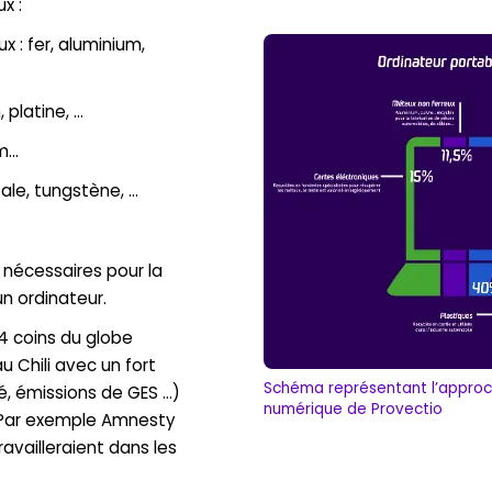
x :
 : fer, aluminium,
 platine, …
um…
ale, tungstène, …
nécessaires pour la
un ordinateur.
4 coins du globe
 Chili avec un fort
Schéma représentant l’approc
é, émissions de GES …)
numérique de Provectio
. Par exemple Amnesty
availleraient dans les