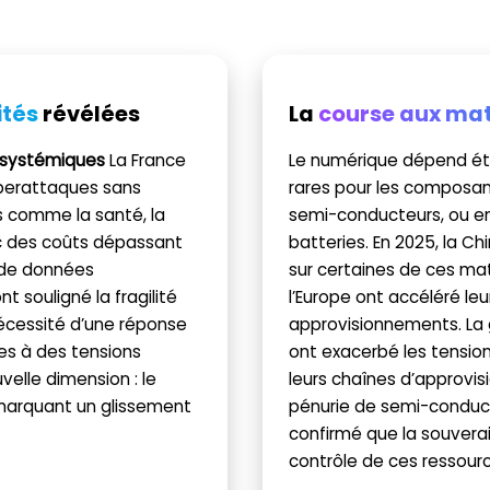
ités
révélées
La
course aux mat
 systémiques
La France
Le numérique dépend étr
berattaques sans
rares pour les composant
s comme la santé, la
semi-conducteurs, ou enc
ec des coûts dépassant
batteries. En 2025, la 
s de données
sur certaines de ces mat
t souligné la fragilité
l’Europe ont accéléré leur
nécessité d’une réponse
approvisionnements. La 
es à des tensions
ont exacerbé les tension
velle dimension : le
leurs chaînes d’approvisi
, marquant un glissement
pénurie de semi-conducte
confirmé que la souvera
contrôle de ces ressour