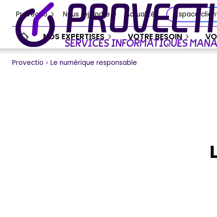
Provectio
Nous rejoindre
Actualités
Espace clien
NOS EXPERTISES
VOTRE BESOIN
VO
Provectio
›
Le numérique responsable