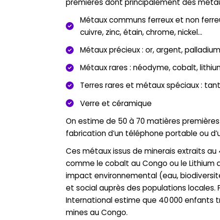
premières dont principalement des métau
Métaux communs ferreux et non ferreux
cuivre, zinc, étain, chrome, nickel…
Métaux précieux : or, argent, palladium,
Métaux rares : néodyme, cobalt, lithi
Terres rares et métaux spéciaux : tant
Verre et céramique
On estime de 50 à 70 matières premières 
fabrication d’un téléphone portable ou d’
Ces métaux issus de minerais extraits au 
comme le cobalt au Congo ou le Lithium au
impact environnemental (eau, biodiversit
et social auprès des populations locales
International estime que 40 000 enfants tr
mines au Congo.